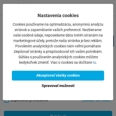
Prejsť na obsah
Nastavenia cookies
Cookies používame na optimalizáciu, anonymnú analýzu
Prihlásenie
stránok a zapamätanie vašich preferencií. Nezbierame
vaše osobné údaje, neposielame dáta tretím stranám na
marketingové účely, pretože naša stránka je bez reklám.
Google
Facebook
Povolením analytických cookies nám veľmi pomáhate
zlepšovať stránky a prispôsobovať ich vašim potrebám.
alebo
Súhlas s používaním analytických cookies môžete
kedykoľvek zmeniť. Viac o cookies sa dočítate
tu.
E-mail
Akceptovať všetky cookies
Heslo
Spravovať možnosti
Zapamätať prihlásenie
Zabudli ste heslo?